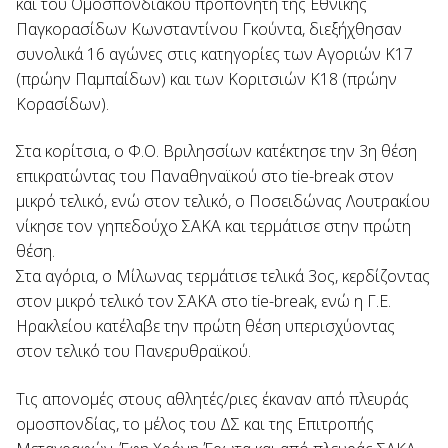
και του Ομοσπονδιακού προπονητή της Εθνικής
Παγκορασίδων Κωνσταντίνου Γκούντα, διεξήχθησαν
συνολικά 16 αγώνες στις κατηγορίες των Αγοριών Κ17
(πρώην Παμπαίδων) και των Κοριτσιών Κ18 (πρώην
Κορασίδων).
Στα κορίτσια, ο Φ.Ο. Βριλησσίων κατέκτησε την 3η θέση
επικρατώντας του Παναθηναϊκού στο tie-break στον
μικρό τελικό, ενώ στον τελικό, ο Ποσειδώνας Λουτρακίου
νίκησε τον γηπεδούχο ΣΑΚΑ και τερμάτισε στην πρώτη
θέση.
Στα αγόρια, ο Μίλωνας τερμάτισε τελικά 3ος, κερδίζοντας
στον μικρό τελικό τον ΣΑΚΑ στο tie-break, ενώ η Γ.Ε.
Ηρακλείου κατέλαβε την πρώτη θέση υπερισχύοντας
στον τελικό του Πανερυθραϊκού.
Τις απονομές στους αθλητές/ριες έκαναν από πλευράς
ομοσπονδίας, το μέλος του ΔΣ και της Επιτροπής