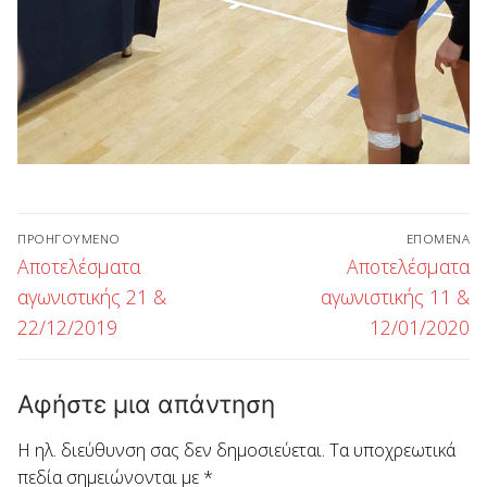
Πλοήγηση
ΠΡΟΗΓΟΎΜΕΝΟ
ΕΠΌΜΕΝΑ
άρθρων
Προηγούμενο
Επόμενο
Αποτελέσματα
Αποτελέσματα
άρθρο:
άρθρο:
αγωνιστικής 21 &
αγωνιστικής 11 &
22/12/2019
12/01/2020
Αφήστε μια απάντηση
Η ηλ. διεύθυνση σας δεν δημοσιεύεται.
Τα υποχρεωτικά
πεδία σημειώνονται με
*