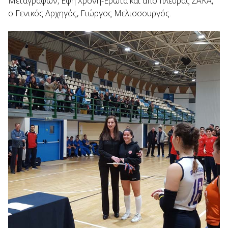
Μεταγραφών, Έφη Χρόνη-Έρωτα και από πλευράς ΣΑΚΑ,
ο Γενικός Αρχηγός, Γιώργος Μελισσουργός.