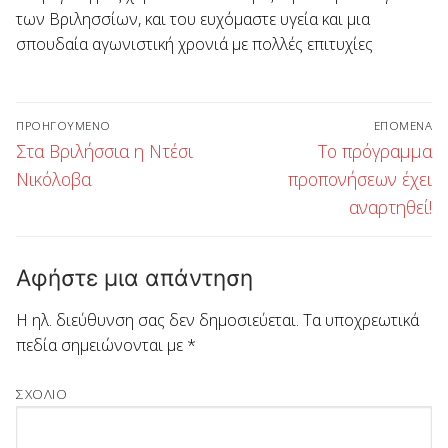
των Βριλησσίων, και του ευχόμαστε υγεία και μια
σπουδαία αγωνιστική χρονιά με πολλές επιτυχίες
Πλοήγηση
ΠΡΟΗΓΟΎΜΕΝΟ
ΕΠΌΜΕΝΑ
άρθρων
Προηγούμενο
Επόμενο
Στα Βριλήσσια η Ντέσι
Το πρόγραμμα
άρθρο:
άρθρο:
Νικόλοβα
προπονήσεων έχει
αναρτηθεί!
Αφήστε μια απάντηση
Η ηλ. διεύθυνση σας δεν δημοσιεύεται.
Τα υποχρεωτικά
πεδία σημειώνονται με
*
ΣΧΌΛΙΟ