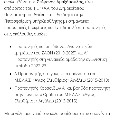
αναλαμβάνει ο
κ. Στέφανος Αμαξόπουλος
, είναι
απόφοιτος του Τ.Ε.Φ.Α.Α. του Δημοκρίτειου
Πανεπιστημίου Θράκης με ειδικότητα στην
Πετοσφαίριση, υπήρξε αθλητής με σημαντικές
προσωπικές διακρίσεις και έχει διατελέσει προπονητής
στις ακόλουθες ομάδες:
Προπονητής και υπεύθυνος Αγωνιστικών
τμημάτων του ΖΑΟΝ (2019-2025) και Α΄
Προπονητής στη γυναικεία ομάδα την αγωνιστική
περίοδο 2022-23
Α΄ Προπονητής στη γυναικεία ομάδα του του
Μ.Ε.Λ.Α.Σ. «Άγιος Ελευθέριος» Αιγάλεω (2015-2018)
Προπονητής Κορασίδων Α΄ και βοηθός προπονητή
στην Γυναικεία Ομάδα του Μ.Ε.Λ.Α.Σ. «Άγιος
Ελευθέριος» Αιγάλεω (2013-2015)
Με μεγάλη μας χαρά τον καλωσορίζουμε στην οικογένεια