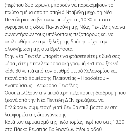
(περίπου δύο ωρών), μπορούν να παρακάμψουν το
πρώτο τμήμα από τη σπηλιά Νταβέλη μέχρι τη Νέα
Πεντέλη και να βρίσκονται μέχρι τις 10:30 π.μ. στο
γεφυράκι της οδού Παναγούλη της Νέας Πεντέλης για να
συναντήσουν τους υπόλοιπους πεζοπόρους και να
ακολουθήσουν την εξέλιξη της δράσης μέχρι την
ολοκλήρωση της στα Βριλήσσια.
Στην νέα Πεντέλη μπορείτε να φτάσετε είτε με δικά σας
μέσα , είτε με την λεωφορειακή γραμμή 451 που ξεκινά
κάθε 30 λεπτά από τον σταθμό μετρό Χαλανδρίου και
περνά από Δουκίσσης Πλακεντίας – Ηρακλείτου –
Αναπαύσεως – Λεωφόρο Πεντέλης.
Όσοι επιλέξουν την μικρότερη πεζοπορική διαδρομή που
ξεκινά από την Νέα Πεντέλη ΔΕΝ χρειάζεται να
δηλώσουν συμμετοχή γιατί δεν θα επιβιβαστούν στα
λεωφορεία της διοργάνωσης.
Κατά τον τερματισμό της πεζοπορίας περίπου στις 13.30
στο Πάρκο Ρεματιάς Βριλησσίων (τέρμα οδού