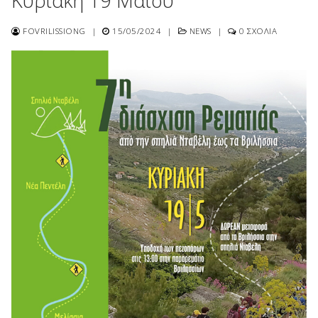
Κυριακή 19 Μαΐου
FOVRILISSIONG
|
15/05/2024
|
NEWS
|
0 ΣΧΌΛΙΑ