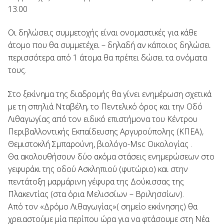
13.00
Οι δηλώσεις συμμετοχής είναι ονομαστικές για κάθε
άτομο που θα συμμετέχει – δηλαδή αν κάποιος δηλώσει
περισσότερα από 1 άτομα θα πρέπει δώσει τα ονόματα
τους.
Στο ξεκίνημα της διαδρομής θα γίνει ενημέρωση σχετικά
με τη σπηλιά Νταβέλη, το Πεντελικό όρος και την Οδό
Λιθαγωγίας από τον ειδικό επιστήμονα του Κέντρου
Περιβαλλοντικής Εκπαίδευσης Αργυρούπολης (ΚΠΕΑ),
Θεμιστοκλή Σμπαρούνη, βιολόγο-Msc Οικολογίας .
Θα ακολουθήσουν δύο ακόμα στάσεις ενημερώσεων στο
γεφυράκι της οδού Ασκληπιού (φυτώριο) και στην
πεντάτοξη μαρμάρινη γέφυρα της Δούκισσας της
Πλακεντίας (στα όρια Μελισσίων – Βριλησσίων).
Από τον «Δρόμο Λιθαγωγίας»( σημείο εκκίνησης) θα
χρειαστούμε μία περίπου ώρα για να φτάσουμε στη Νέα