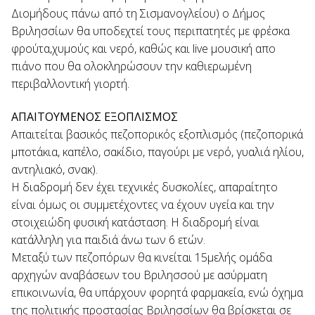
Διομήδους πάνω από τη Σισμανογλείου) ο Δήμος
Βριλησσίων θα υποδεχτεί τους περιπατητές με φρέσκα
φρούτα,χυμούς και νερό, καθώς και live μουσική απο
πιάνο που θα ολοκληρώσουν την καθιερωμένη
περιβαλλοντική γιορτή.
ΑΠΑΙΤΟΥΜΕΝΟΣ ΕΞΟΠΛΙΣΜΟΣ
Απαιτείται βασικός πεζοπορικός εξοπλισμός (πεζοπορικά
μποτάκια, καπέλο, σακίδιο, παγούρι με νερό, γυαλιά ηλίου,
αντηλιακό, σνακ).
Η διαδρομή δεν έχει τεχνικές δυσκολίες, απαραίτητο
είναι όμως οι συμμετέχοντες να έχουν υγεία και την
στοιχειώδη φυσική κατάσταση. Η διαδρομή είναι
κατάλληλη για παιδιά άνω των 6 ετών.
Μεταξύ των πεζοπόρων θα κινείται 15μελής ομάδα
αρχηγών αναβάσεων του Βριλησσού με ασύρματη
επικοινωνία, θα υπάρχουν φορητά φαρμακεία, ενώ όχημα
της πολιτικής προστασίας Βριλησσίων θα βρίσκεται σε