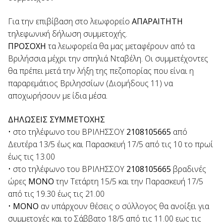
Για την επιβίβαση στο λεωφορείο
ΑΠΑΡΑΙΤΗΤΗ
τηλεφωνική δήλωση συμμετοχής.
ΠΡΟΣΟΧΗ
τα λεωφορεία θα μας μεταφέρουν από τα
Βριλήσσια μέχρι την σπηλιά Νταβέλη. Οι συμμετέχοντες
θα πρέπει μετά την λήξη της πεζοπορίας που είναι η
παραρεμάτιος Βριλησσίων (Διομήδους 11) να
αποχωρήσουν με ίδια μέσα.
ΔΗΛΩΣΕΙΣ ΣΥΜΜΕΤΟΧΗΣ
• στο τηλέφωνο του ΒΡΙΛΗΣΣΟΥ
2108105665
από
Δευτέρα 13/5 έως και Παρασκευή 17/5 από τις 10 το πρωί
έως τις 13.00
• στο τηλέφωνο του ΒΡΙΛΗΣΣΟΥ
2108105665
βραδινές
ώρες
ΜΟΝΟ
την Τετάρτη 15/5 και την Παρασκευή 17/5
από τις 19.30 έως τις 21.00
•
ΜΟΝΟ
αν υπάρχουν θέσεις ο σύλλογος θα ανοίξει για
συμμετοχές και το Σάββατο 18/5 από τις 11.00 εως τις