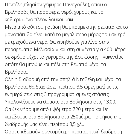
Πεντέλη(πλησίον γέφυρας Παναγούλη), όπου ο
Βριλησσός θα προσφέρει νερό, χυμούς και το
καθιερωμένο πλέον λουκουμάκι.
Μετά από σύντομη στάση θα μπούμε στην ρεματιά και το
μονοπάτι θα είναι κατά το μεγαλύτερο μέρος του σκιερό
με τρεχούμενα νερά. Θα κινηθούμε για λίγο στην
παραρεμάτιο Μελισσίων και στη συνέχεια για 400 μέτρα
σε δρόμο μέχρι το γεφυράκι της Δουκίσσης Πλακεντίας,
οπότε θα μπούμε και πάλι στη Ρεματιά μέχρι τα
Βριλήσσια.
Όλη η διαδρομή από την σπηλιά Νταβέλη και μέχρι τα
Βριλήσσια θα διαρκέσει περίπου 3,5 ώρες μαζί με τις
ενημερώσεις στις 3 προγραμματισμένες στάσεις.
Υπολογίζουμε να είμαστε στα Βριλήσσια στις 13.00.
Θα ξεκινήσουμε από υψόμετρο 720 μέτρα και θα
κατέβουμε στα Βριλήσσια στα 250μέτρα. Το μήκος της
διαδρομής μας είναι περίπου 8,5 χλμ.
Όσοι επιθυμούν συντομότερη περιπατητική διαδρομή