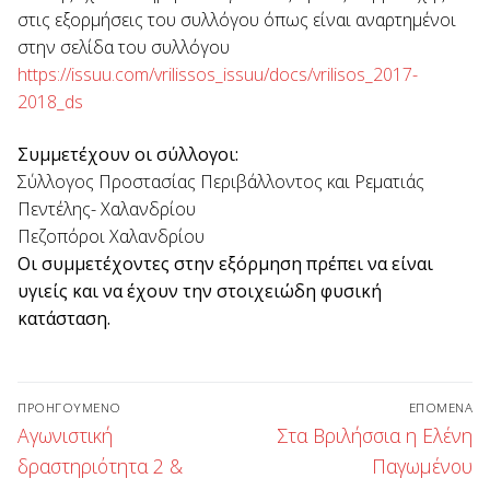
στις εξορμήσεις του συλλόγου όπως είναι αναρτημένοι
στην σελίδα του συλλόγου
https://issuu.com/vrilissos_issuu/docs/vrilisos_2017-
2018_ds
Συμμετέχουν οι σύλλογοι:
Σύλλογος Προστασίας Περιβάλλοντος και Ρεματιάς
Πεντέλης- Χαλανδρίου
Πεζοπόροι Χαλανδρίου
Οι συμμετέχοντες στην εξόρμηση πρέπει να είναι
υγιείς και να έχουν την στοιχειώδη φυσική
κατάσταση.
Πλοήγηση
ΠΡΟΗΓΟΎΜΕΝΟ
ΕΠΌΜΕΝΑ
άρθρων
Προηγούμενο
Επόμενο
Αγωνιστική
Στα Βριλήσσια η Ελένη
άρθρο:
άρθρο:
δραστηριότητα 2 &
Παγωμένου